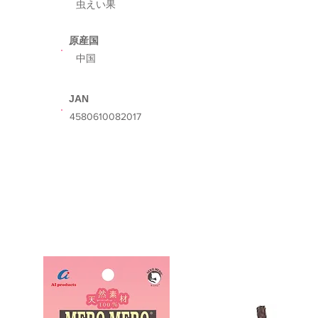
虫えい果
​原産国
​中国
​JAN
​4580610082017