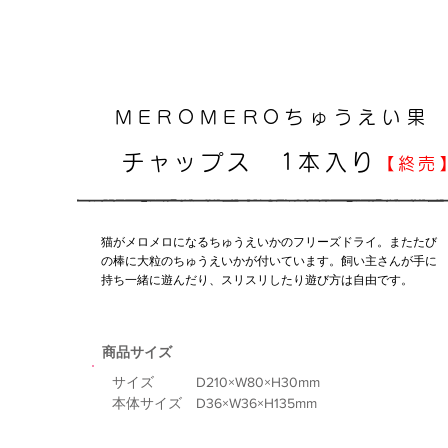
MEROMEROちゅうえい果
チャップス 1本入り
【終売
猫がメロメロになるちゅうえいかのフリーズドライ。
またたび
の棒に大粒のちゅうえいかが付いています。飼い主さんが手に
持ち一緒に遊んだり、スリスリ
したり遊び方は自由です。
​商品サイズ
サイズ D210×W80×H30mm
本体サイズ D36×W36×H135mm