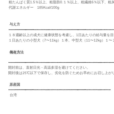
​粗たんぱく質1.5％以上、粗脂肪0.１％以上、粗繊維6％以下、粗
代謝エネルギー ​185Kcal/100g
​与え方
​１８週齢以上の成犬に健康状態を考慮し、1日あたりの給与量を
１日あたりの小型犬（7
〜11
kg）１本、中
型犬（11
〜12
kg）１
​〜
​保存方法
​与え方
​開封前は、直射日光・高温多湿を避けてください。
​開封後は25℃以下で保存し、劣化を防ぐためお早めにお召し上が
​原産国
​台湾