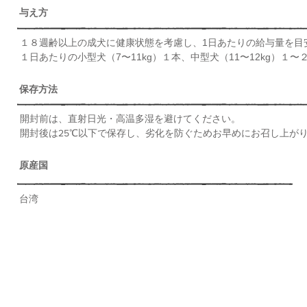
​与え方
​１８週齢以上の成犬に健康状態を考慮し、1日あたりの給与量を
１日あたりの小型犬（7〜11kg）１本、中型犬（11〜12kg）１
​〜
​保存方法
​開封前は、直射日光・高温多湿を避けてください。
​開封後は25℃以下で保存し、劣化を防ぐためお早めにお召し上が
​原産国
​台湾