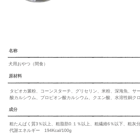
​名称
​犬用おやつ（間食）
原材料
​タピオカ澱粉、コーンスターチ、グリセリン、米粉、深海魚、サ
酸カルシウム、プロピオン酸カルシウム、クエン酸、水溶性銅ク
​成分
​粗たんぱく質3％以上、粗脂肪0.１％以上、粗繊維6％以下、粗灰
代謝エネルギー ​194Kcal/100g