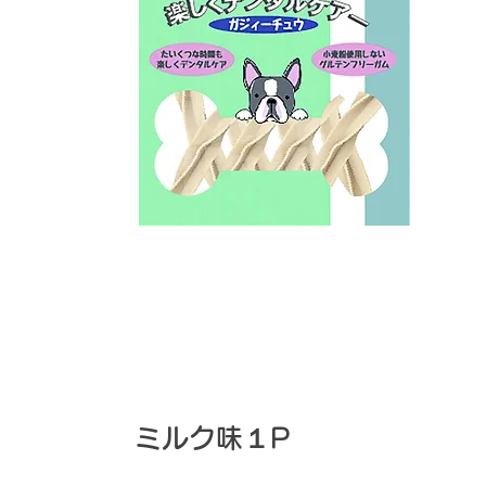
ミルク味１P