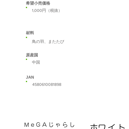
希望小売価格
​1,000円（税抜）
​材料
鳥の羽、またたび
​原産国
​中国
​JAN
​4580610081898
​MeGAじゃらし
​ホワイト