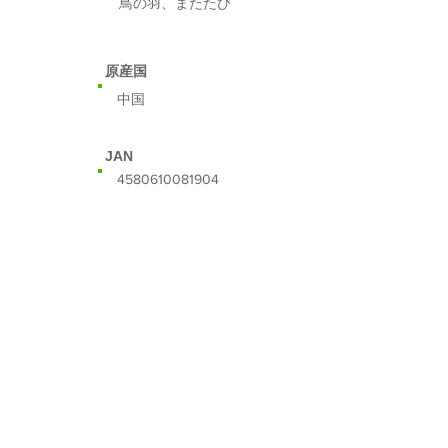
鳥の羽、またたび
​原産国
​中国
​JAN
​4580610081904