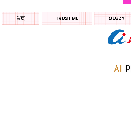
首页
TRUST ME
GUZZY