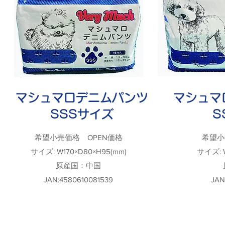
マシュマロデニムパンツ
マシュマ
SSSサイズ
S
希望小売価格 OPEN価格
希望小
サイズ: W170×D80×H95(mm)
サイズ: W
原産国：中国
JAN:4580610081539
JAN