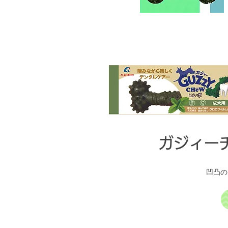
​ガジィ
​凹凸