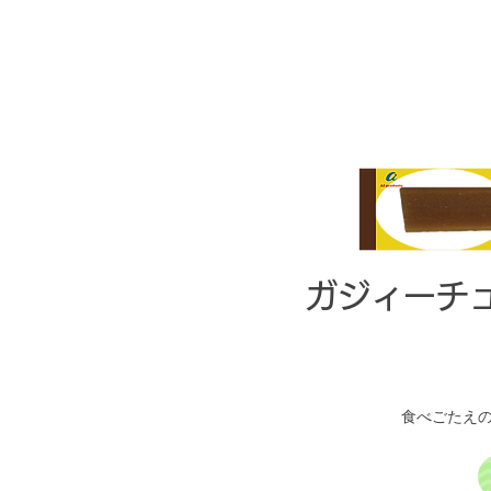
​ガジィーチ
​食べごたえ