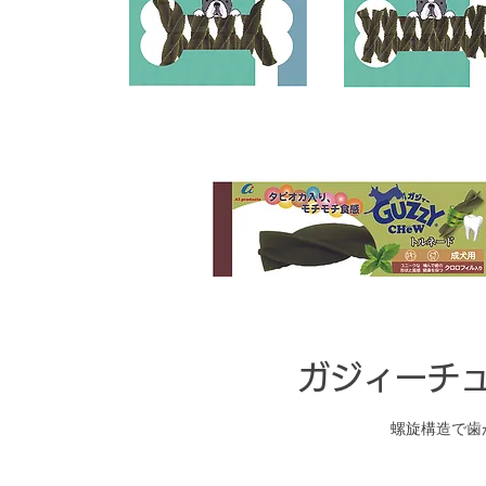
​ガジィーチ
​螺旋構造で