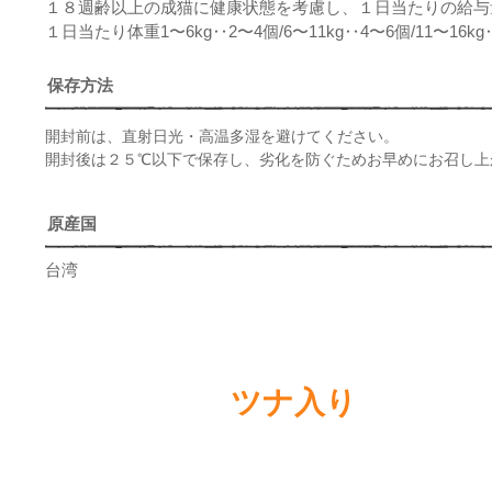
１８週齢以上の成猫に健康状態を考慮し、１日当たりの給与
​１日当たり体重1〜6kg‥2〜4個/6〜11kg‥4〜6個/11〜16k
保存方法
開封前は、直射日光・高温多湿を避けてください。
開封後は２５℃以下で保存し、劣化を防ぐためお早めにお召し上
原産国
​台湾
ツナ入り