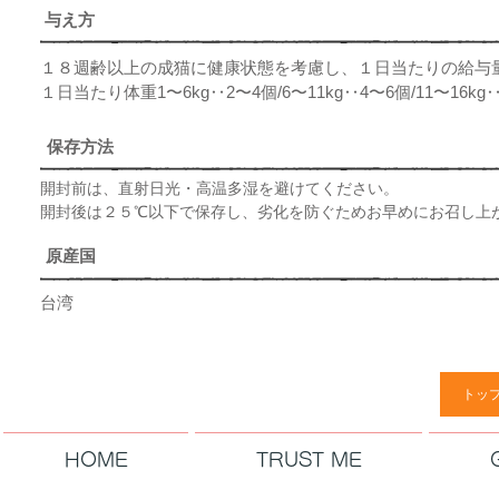
与え方
１８週齢以上の成猫に健康状態を考慮し、１日当たりの給与
​１日当たり体重1〜6kg‥2〜4個/6〜11kg‥4〜6個/11〜16k
​保存方法
開封前は、直射日光・高温多湿を避けてください。
開封後は２５℃以下で保存し、劣化を防ぐためお早めにお召し上
原産国
​台湾
トッ
HOME
TRUST ME