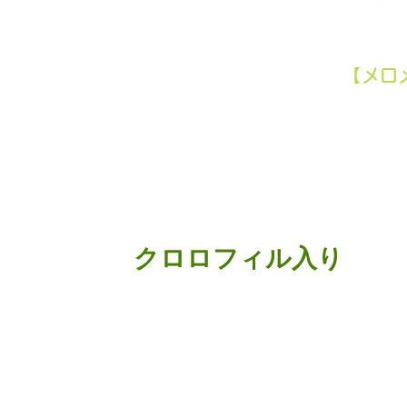
​【メ
​クロロフィル入り