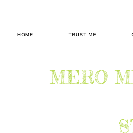
HOME
TRUST ME
​MERO 
​