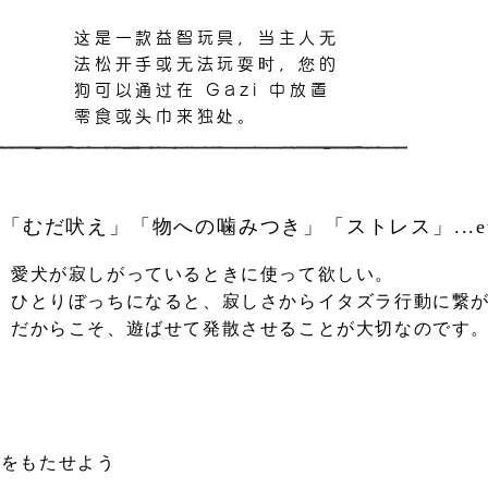
​这是一款益智玩具，当主人无
法松开手或无法玩耍时，您的
狗可以通过在 Gazi 中放置
零食或头巾来独处。
「むだ吠え」「物への噛みつき」「ストレス」...et
愛犬が寂しがっているときに使って欲しい。
​ひとりぼっちになると、寂しさからイタズラ行動に繋
​だからこそ、遊ばせて発散させることが大切なのです
味をもたせよう