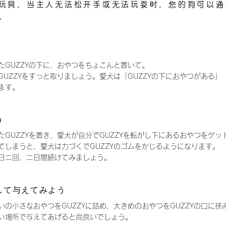
智玩具，当主人无法松开手或无法玩耍时，您的狗可以通过
。
たGUZZYの下に、おやつをちょこんと置いて。
GUZZYをすっと取りましょう。愛犬は「GUZZYの下におやつがある」
ます。
う
たGUZZYを置き、愛犬が自分でGUZZYを転がし下にあるおやつをゲ
てしまうと、愛犬は力づくでGUZZYのゴムをかじるようになります。
日二回、二日間続けてみましょう。
して与えてみよう
いの小さなおやつをGUZZYに詰め、大きめのおやつをGUZZYの口に挟
すい場所で与えてあげると尚良いでしょう。