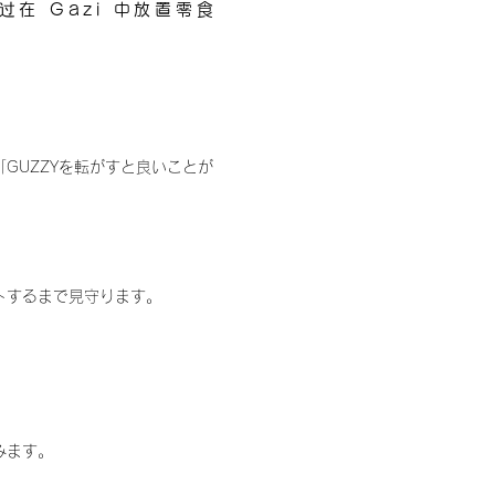
在 Gazi 中放置零食
「GUZZYを転がすと良いことが
ットするまで見守ります。
みます。