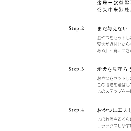
​这是一款益
或头巾来独处
Step.2
まだ与えない
おやつをセットし
​愛犬が近付いたら
ある」と覚えてき
Step.3
愛犬を見守ろ
おやつをセットし
この段階を飛ばし
このステップを一
Step.4
おやつに工夫
こぼれ落ちるくら
​リラックスしや