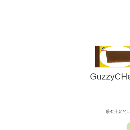
GuzzyCHe
咬劲十足的四