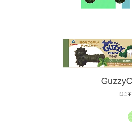
GuzzyC
凹凸不